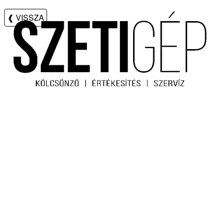
❰ VISSZA